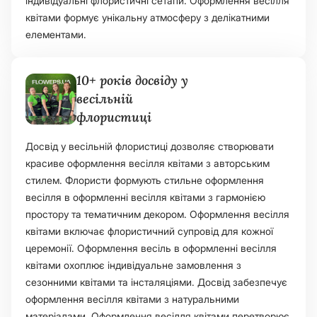
індивідуальні флористичні сетапи. Оформлення весілля
квітами формує унікальну атмосферу з делікатними
елементами.
10+ років досвіду у
весільній
флористиці
Досвід у весільній флористиці дозволяє створювати
красиве оформлення весілля квітами з авторським
стилем. Флористи формують стильне оформлення
весілля в оформленні весілля квітами з гармонією
простору та тематичним декором. Оформлення весілля
квітами включає флористичний супровід для кожної
церемонії. Оформлення весіль в оформленні весілля
квітами охоплює індивідуальне замовлення з
сезонними квітами та інсталяціями. Досвід забезпечує
оформлення весілля квітами з натуральними
матеріалами. Оформлення весілля квітами перетворює