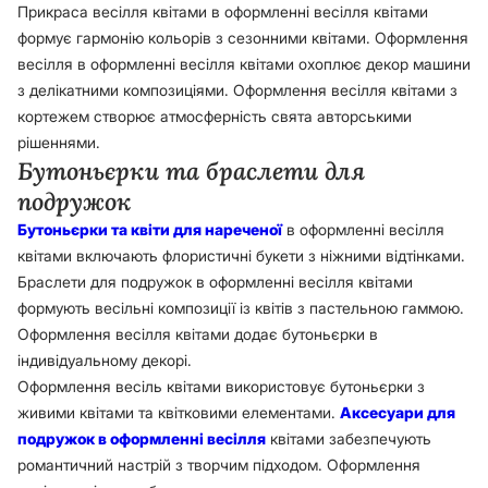
Прикраса весілля квітами в оформленні весілля квітами
формує гармонію кольорів з сезонними квітами. Оформлення
весілля в оформленні весілля квітами охоплює декор машини
з делікатними композиціями. Оформлення весілля квітами з
кортежем створює атмосферність свята авторськими
рішеннями.
Бутоньєрки та браслети для
подружок
Бутоньєрки та квіти для нареченої
в оформленні весілля
квітами включають флористичні букети з ніжними відтінками.
Браслети для подружок в оформленні весілля квітами
формують весільні композиції із квітів з пастельною гаммою.
Оформлення весілля квітами додає бутоньєрки в
індивідуальному декорі.
Оформлення весіль квітами використовує бутоньєрки з
живими квітами та квітковими елементами.
Аксесуари для
подружок в оформленні весілля
квітами забезпечують
романтичний настрій з творчим підходом. Оформлення