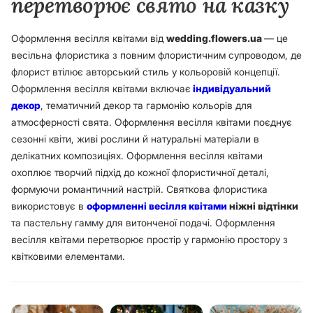
перетворює свято на казку
Оформлення весілля квітами від
wedding.flowers.ua
— це
весільна флористика з повним флористичним супроводом, де
флорист втілює авторський стиль у кольоровій концепції.
Оформлення весілля квітами включає
індивідуальний
декор
, тематичний декор та гармонію кольорів для
атмосферності свята. Оформлення весілля квітами поєднує
сезонні квіти, живі рослини й натуральні матеріали в
делікатних композиціях.
Оформлення весілля квітами
охоплює творчий підхід до кожної флористичної деталі,
формуючи романтичний настрій. Святкова флористика
використовує в
оформленні весілля квітами
ніжні відтінки
та пастельну гамму
для витонченої подачі. Оформлення
весілля квітами перетворює простір у гармонію простору з
квітковими елементами.