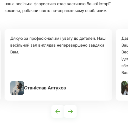
наша весільна флористика стає частиною Вашої історії
кохання, роблячи свято по-справжньому особливим.
Дякую за професіоналізм і увагу до деталей. Наш
Дав
весільний зал виглядав неперевершено завдяки
Ваш
Вам.
Вес
іде
збе
Ваш
Станіслав Алтухов