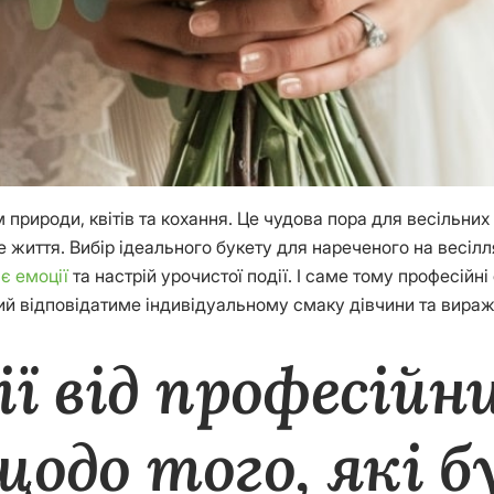
рироди, квітів та кохання. Це чудова пора для весільних 
 життя. Вибір ідеального букету для нареченого на весіл
є емоції
та настрій урочистої події. І саме тому професій
й відповідатиме індивідуальному смаку дівчини та виражат
ї від професійн
одо того, які 