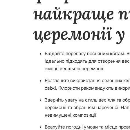
найкраще пі
церемонії у
Віддайте перевагу весняним квітам: Вес
ідеально підходять для створення ве
емоції весільної церемонії.
Розгляньте використання сезонних квіт
свіжі. Флористи рекомендують викорис
Зверніть увагу на стиль весілля та об
церемонії та вбранням нареченої. Напри
невимушені композиції.
Врахуйте погодні умови та місце про