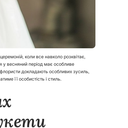
церемоній, коли все навколо розквітає,
ля у весняний період має особливе
ні флористи докладають особливих зусиль,
име її особистість і стиль.
их
букети