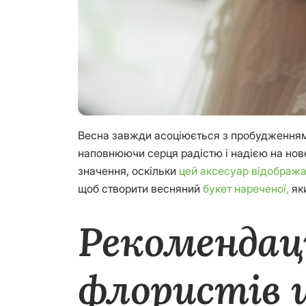
Весна завжди асоціюється з пробудженням п
наповнюючи серця радістю і надією на нове
значення, оскільки
цей аксесуар відобража
щоб створити весняний
букет нареченої,
яки
Рекомендаці
флористів щ