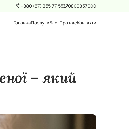
+380 (67) 355 77 55
0800357000
Головна
Послуги
Блог
Про нас
Контакти
еної – який