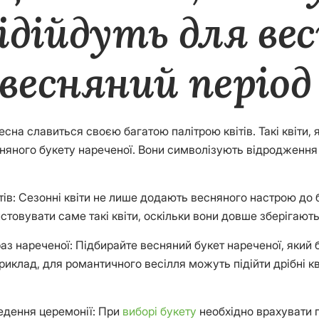
дійдуть для вес
 весняний період
на славиться своєю багатою палітрою квітів. Такі квіти, як 
сняного букету нареченої. Вони символізують відродження
ів: Сезонні квіти не лише додають весняного настрою до б
товувати саме такі квіти, оскільки вони довше зберігають
раз нареченої: Підбирайте весняний букет нареченої, який 
клад, для романтичного весілля можуть підійти дрібні квітк
ведення церемонії: При
виборі букету
необхідно врахувати п