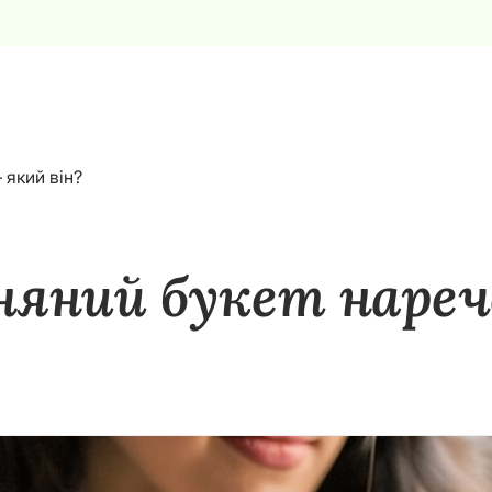
 який він?
няний букет нареч