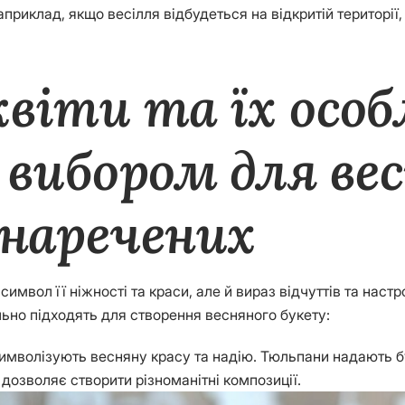
приклад, якщо весілля відбудеться на відкритій території,
віти та їх особ
 вибором для ве
 наречених
имвол її ніжності та краси, але й вираз відчуттів та настр
ально підходять для створення весняного букету:
 символізують весняну красу та надію. Тюльпани надають бу
дозволяє створити різноманітні композиції.