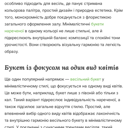
особливо підходить для весіль, де панує стримана
кольорова палітра, простий дизайн і природна естетика. Крім
того, монохромність добре поєднується з флористикою
загального оформлення залу. Мінімалістичні
букети
нареченої
в одному кольорі не лише стильні, але й
підкреслюють внутрішній баланс композиції та спокійні тони
урочистості. Вони створюють візуальну гармонію та легкість
образу.
Букет із фокусом на один вид квітів
Ще один популярний напрямок —
весільний букет
у
мінімалістичному стилі, що фокусується на одному виді квітів.
Це може бути, наприклад, букет лише з півоній або тільки з
кал. Такий варіант підкреслює індивідуальність нареченої, а
також підсилює загальне відчуття стилю. Простий, але
впевнений вибір одного виду квітів відображає лаконічність
та внутрішню гармонію весільного букету в мінімалістичному
стилі. У поєднанні з сучасними трендами весілля, такий