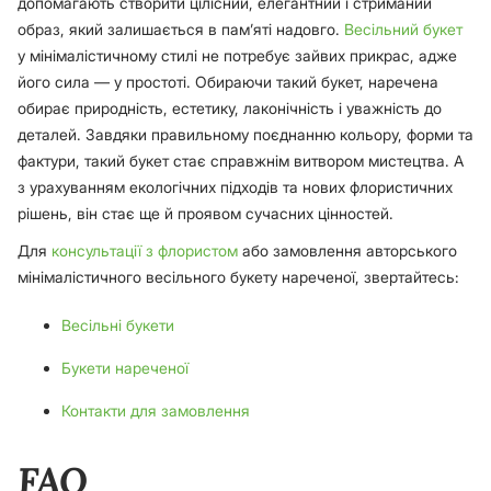
допомагають створити цілісний, елегантний і стриманий
образ, який залишається в пам’яті надовго.
Весільний букет
у мінімалістичному стилі не потребує зайвих прикрас, адже
його сила — у простоті. Обираючи такий букет, наречена
обирає природність, естетику, лаконічність і уважність до
деталей. Завдяки правильному поєднанню кольору, форми та
фактури, такий букет стає справжнім витвором мистецтва. А
з урахуванням екологічних підходів та нових флористичних
рішень, він стає ще й проявом сучасних цінностей.
Для
консультації з флористом
або замовлення авторського
мінімалістичного весільного букету нареченої, звертайтесь:
Весільні букети
Букети нареченої
Контакти для замовлення
FAQ