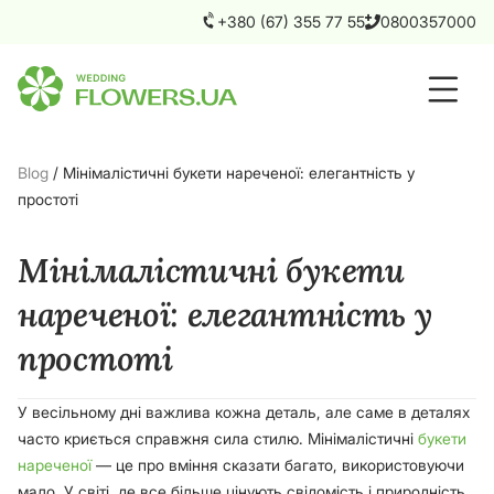
+380 (67) 355 77 55
0800357000
Blog
/
Мінімалістичні букети нареченої: елегантність у
простоті
Мінімалістичні букети
нареченої: елегантність у
простоті
У весільному дні важлива кожна деталь, але саме в деталях
часто криється справжня сила стилю. Мінімалістичні
букети
нареченої
— це про вміння сказати багато, використовуючи
мало. У світі, де все більше цінують свідомість і природність,