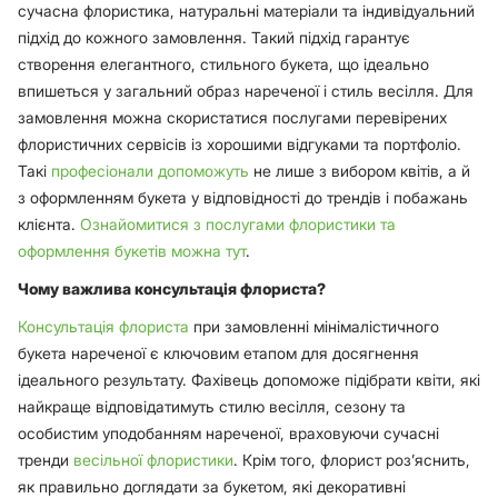
сучасна флористика, натуральні матеріали та індивідуальний
підхід до кожного замовлення. Такий підхід гарантує
створення елегантного, стильного букета, що ідеально
впишеться у загальний образ нареченої і стиль весілля. Для
замовлення можна скористатися послугами перевірених
флористичних сервісів із хорошими відгуками та портфоліо.
Такі
професіонали допоможуть
не лише з вибором квітів, а й
з оформленням букета у відповідності до трендів і побажань
клієнта.
Ознайомитися з послугами флористики та
оформлення букетів можна тут
.
Чому важлива консультація флориста?
Консультація флориста
при замовленні мінімалістичного
букета нареченої є ключовим етапом для досягнення
ідеального результату. Фахівець допоможе підібрати квіти, які
найкраще відповідатимуть стилю весілля, сезону та
особистим уподобанням нареченої, враховуючи сучасні
тренди
весільної флористики
. Крім того, флорист роз’яснить,
як правильно доглядати за букетом, які декоративні