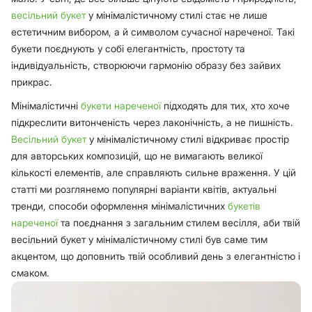
весільний букет
у мінімалістичному стилі стає не лише
естетичним вибором, а й символом сучасної нареченої. Такі
букети поєднують у собі елегантність, простоту та
індивідуальність, створюючи гармонію образу без зайвих
прикрас.
Мінімалістичні
букети нареченої
підходять для тих, хто хоче
підкреслити витонченість через лаконічність, а не пишність.
Весільний букет
у мінімалістичному стилі відкриває простір
для авторських композицій, що не вимагають великої
кількості елементів, але справляють сильне враження. У цій
статті ми розглянемо популярні варіанти квітів, актуальні
тренди, способи оформлення мінімалістичних
букетів
нареченої
та поєднання з загальним стилем весілля, аби твій
весільний букет у мінімалістичному стилі був саме тим
акцентом, що доповнить твій особливий день з елегантністю і
смаком.