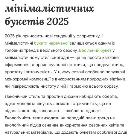
мінімалістичних
букетів 2025
2025 рік приносить нові тенденції у флористику, і
мінімалістичні
букети нареченої
залишаються одним із
головних трендів весільного сезону.
Весільний букет
у
мінімалістичному стилі сьогодні — це не просто квіткове
оформлення, а прояв сучасної естетики, що поєднує стиль,
простоту і витонченість. У цьому сезоні особливо популярні
монохромні композиції з використанням природних відтінків,
які підкреслюють чистоту ліній і гармонію всього образу.
Лаконічний стиль та простий дизайн набирають обертів,
адже молодята цінують легкість і стриманість, що не
відволікають від головного — любові та єдності.
Екологічність теж виходить на передній план: тренд на
екологічний підхід означає використання сезонних квітів та
натуральних матеріалів, що додають букетам особливої душі