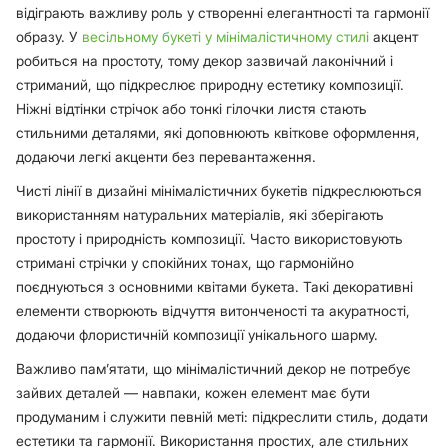
відіграють важливу роль у створенні елегантності та гармонії
образу. У
весільному букеті у мінімалістичному стилі
акцент
робиться на простоту, тому декор зазвичай лаконічний і
стриманий, що підкреслює природну естетику композиції.
Ніжні відтінки стрічок або тонкі гілочки листя стають
стильними деталями, які доповнюють квіткове оформлення,
додаючи легкі акценти без перевантаження.
Чисті лінії в дизайні мінімалістичних букетів підкреслюються
використанням натуральних матеріалів, які зберігають
простоту і природність композиції. Часто використовують
стримані стрічки у спокійних тонах, що гармонійно
поєднуються з основними квітами букета. Такі декоративні
елементи створюють відчуття витонченості та акуратності,
додаючи флористичній композиції унікального шарму.
Важливо пам’ятати, що мінімалістичний декор не потребує
зайвих деталей — навпаки, кожен елемент має бути
продуманим і служити певній меті: підкреслити стиль, додати
естетики та гармонії. Використання простих, але стильних