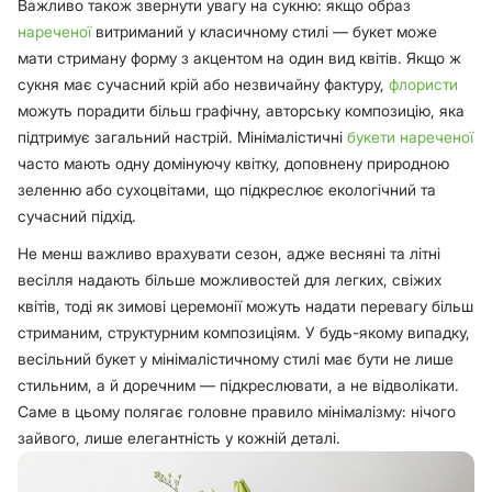
Важливо також звернути увагу на сукню: якщо образ
нареченої
витриманий у класичному стилі — букет може
мати стриману форму з акцентом на один вид квітів. Якщо ж
сукня має сучасний крій або незвичайну фактуру,
флористи
можуть порадити більш графічну, авторську композицію, яка
підтримує загальний настрій. Мінімалістичні
букети нареченої
часто мають одну домінуючу квітку, доповнену природною
зеленню або сухоцвітами, що підкреслює екологічний та
сучасний підхід.
Не менш важливо врахувати сезон, адже весняні та літні
весілля надають більше можливостей для легких, свіжих
квітів, тоді як зимові церемонії можуть надати перевагу більш
стриманим, структурним композиціям. У будь-якому випадку,
весільний букет у мінімалістичному стилі має бути не лише
стильним, а й доречним — підкреслювати, а не відволікати.
Саме в цьому полягає головне правило мінімалізму: нічого
зайвого, лише елегантність у кожній деталі.