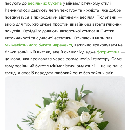
пасують до
весільних букетів
у мінімалістичному стилі.
Ранункулюси дарують легку текстуру та ніжність, яка добре
поєднується з природними відтінками весілля. Тюльпани —
вибір для тих, хто шукає простий дизайн без втрати глибини
почуттів. Орхідеї ж додають авторської композиції нотки
витонченості та сучасної естетики. Обираючи квіти для
мінімалістичного букета нареченої
, важливо враховувати не
тільки зовнішній вигляд, але й символіку, адже
флористика
—
це мова, яка промовляє через форму, колір і текстуру. Саме
тому весільний букет у мінімалістичному стилі — це не лише
тренд, а спосіб передати глибокий сенс без зайвих слів.