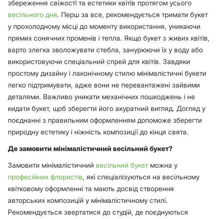
збереження свіжості та естетики квітів протягом усього
весільного дня
. Перш за все, рекомендується тримати букет
у прохолодному місці до моменту використання, уникаючи
прямих сонячних променів і тепла. Якщо букет з живих квітів,
варто злегка зволожувати стебла, занурюючи їх у воду або
використовуючи спеціальний спрей для квітів. Завдяки
простому дизайну і лаконічному стилю мінімалістичні букети
легко підтримувати, адже вони не перевантажені зайвими
деталями. Важливо уникати механічних пошкоджень і не
кидати букет, щоб зберегти його акуратний вигляд. Догляд у
поєднанні з правильним оформленням допоможе зберегти
природну естетику і ніжність композиції до кінця свята.
Де замовити мінімалістичний весільний букет?
Замовити мінімалістичний
весільний букет
можна у
професійних флористів
, які спеціалізуються на весільному
квітковому оформленні та мають досвід створення
авторських композицій у мінімалістичному стилі.
Рекомендується звертатися до студій, де поєднуються