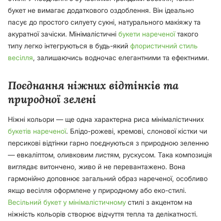
букет не вимагає додаткового оздоблення. Він ідеально
пасує до простого силуету сукні, натурального макіяжу та
акуратної зачіски. Мінімалістичні
букети нареченої
такого
типу легко інтегруються в будь-який
флористичний стиль
весілля
, залишаючись водночас елегантними та ефектними.
Поєднання ніжних відтінків та
природної зелені
Ніжні кольори — ще одна характерна риса мінімалістичних
букетів нареченої
. Блідо-рожеві, кремові, слонової кістки чи
персикові відтінки гарно поєднуються з природною зеленню
— евкаліптом, оливковим листям, рускусом. Така композиція
виглядає витончено, живо й не перевантажено. Вона
гармонійно доповнює загальний образ нареченої, особливо
якщо весілля оформлене у природному або еко-стилі.
Весільний букет у мінімалістичному
стилі з акцентом на
ніжність кольорів створює відчуття тепла та делікатності.