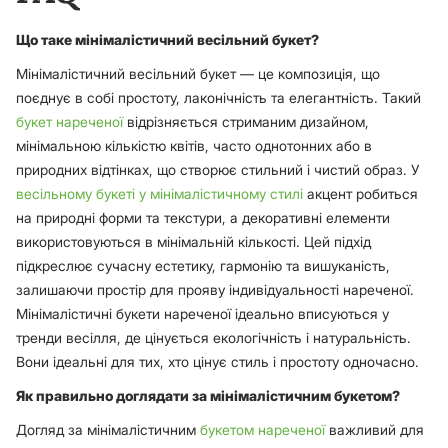
Що таке мінімалістичний весільний букет?
Мінімалістичний весільний букет — це композиція, що
поєднує в собі простоту, лаконічність та елегантність. Такий
букет нареченої
відрізняється стриманим дизайном,
мінімальною кількістю квітів, часто однотонних або в
природних відтінках, що створює стильний і чистий образ. У
весільному букеті у мінімалістичному стилі
акцент робиться
на природні форми та текстури, а декоративні елементи
використовуються в мінімальній кількості. Цей підхід
підкреслює сучасну естетику, гармонію та вишуканість,
залишаючи простір для прояву індивідуальності нареченої.
Мінімалістичні букети нареченої ідеально вписуються у
тренди весілля, де цінується екологічність і натуральність.
Вони ідеальні для тих, хто цінує стиль і простоту одночасно.
Як правильно доглядати за мінімалістичним букетом?
Догляд за мінімалістичним
букетом нареченої
важливий для