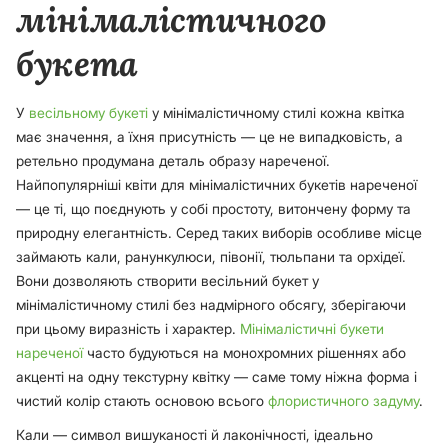
мінімалістичного
букета
У
весільному букеті
у мінімалістичному стилі кожна квітка
має значення, а їхня присутність — це не випадковість, а
ретельно продумана деталь образу нареченої.
Найпопулярніші квіти для мінімалістичних букетів нареченої
— це ті, що поєднують у собі простоту, витончену форму та
природну елегантність. Серед таких виборів особливе місце
займають кали, ранункулюси, півонії, тюльпани та орхідеї.
Вони дозволяють створити весільний букет у
мінімалістичному стилі без надмірного обсягу, зберігаючи
при цьому виразність і характер.
Мінімалістичні букети
нареченої
часто будуються на монохромних рішеннях або
акценті на одну текстурну квітку — саме тому ніжна форма і
чистий колір стають основою всього
флористичного задуму
.
Кали — символ вишуканості й лаконічності, ідеально