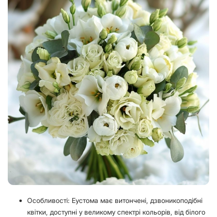
Особливості: Еустома має витончені, дзвоникоподібні
квітки, доступні у великому спектрі кольорів, від білого