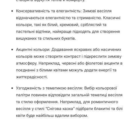
Консервативність та елегантність: Зимові весілля
відзначаються елегантністю та стриманістю. Класичні
кольори, такі як білий, кремовий, сріблястий та
пастельні відтінки, найкраще підходять для створення
вишуканих та стильних букетів.
Акцентні кольори: Додавання яскравих або насичених
кольорів може створити контраст і підкреслити зимову
атмосферу. Наприклад, червоні або фіолетові акценти в
поєднанні з білими квітами можуть додати енергії та
життєрадісності.
Узгодженість з тематикою весілля: Вибір кольорової
палітри повинен відповідати загальній тематиці весілля
та стилю оформлення. Наприклад, для романтичного
весілля у стилі “Снігова казка” підібрати блакитні та білі
квіти буде найбільш вдалим вибором.