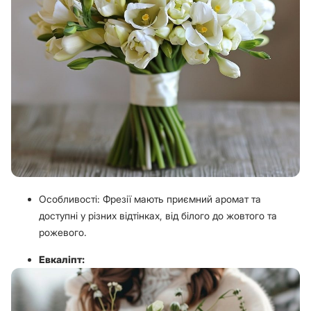
Особливості: Фрезії мають приємний аромат та
доступні у різних відтінках, від білого до жовтого та
рожевого.
Евкаліпт: