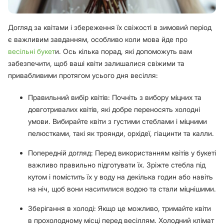
Догляд за квітами і збереження їх свіжості в зимовий період
є важливим завданням, особливо коли мова йде про
весільні букет
и. Ось кілька порад, які допоможуть вам
забезпечити, щоб ваші квіти залишалися свіжими та
привабливими протягом усього дня весілля:
Правильний вибір квітів: Почніть з вибору міцних та
довготривалих квітів, які добре переносять холодні
умови. Вибирайте квіти з густими стеблами і міцними
пелюстками, такі як троянди, орхідеї, гіацинти та калли.
Попередній догляд: Перед використанням квітів у букеті
важливо правильно підготувати їх. Зріжте стебла під
кутом і помістить їх у воду на декілька годин або навіть
на ніч, щоб вони наситилися водою та стали міцнішими.
Зберігання в холоді: Якщо це можливо, тримайте квіти
в прохолодному місці перед весіллям. Холодний клімат