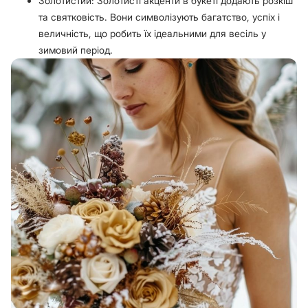
Золотистий: Золотисті акценти в букеті додають розкіш
та святковість. Вони символізують багатство, успіх і
величність, що робить їх ідеальними для весіль у
зимовий період.