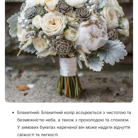
Блакитний: Блакитний колір асоціюється з чистотою та
безмежністю неба, а також з прохолодою та спокоєм.
У зимових букетах нареченої він може надати відчуття
свіжості та легкості.