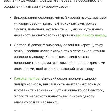
весільних декорацій. Ось деякі з переваг та особливостей
оформлення квітами у зимовому сезоні:
Використання сезонних квітів: Зимовий період має свої
унікальні сезонні квіти, такі як хризантеми, рожеві
гілочки, тюльпани, еустоми та інші, які можуть додати
чарівності та святкового настрою до
весільного декору
.
Світловий декор: У зимовому сезоні дні коротші, тому
вечірні весілля часто включають в себе використання
світлового декору. Квіткові композиції можна
доповнити гірляндами, свічками або навіть іскристими
елементами, щоб створити казковий атмосферу.
Колірна палітра
: Зимовий сезон пропонує широку
палітру кольорів, від світлих та нейтральних тонів до
яскравих та насичених. Відтінки синього, сріблястого,
білого та червоного додають весільному декору
елегантності та чарівності.