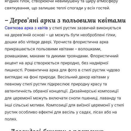
ягідних гілок, створюючи невимушену та щиру атмосферу
святкування, що залишає теплі спогади у всіх гостей.
– Дерев’яні арки з польовими квітами
Святкова арка з квітів
у стилі рустик зазвичай виконується
на дерев’яній основі – це можуть бути необроблені гілки,
дошки або vintage двері. Урочиста флористична арка
прикрашається польовими квітами – волошками,
ромашками, маками та дикими трояндами. Флористичний
акцент на арці створюється природно, без надмірної
пишності. Романтична арка для фото в стилі рустик чудово
виглядає на фоні природи. Весільний декор квітами у
певному стилі рустик підкреслює природну красу та
автентичність обраної концепції. Дизайнерські композиції
для церемонії можуть включати снопи пшениці, лаванду та
інші сільські мотиви. Композиції для виїзної церемонії у стилі
рустик особливо ефектні для весіль у садах, лісах або на
полях.