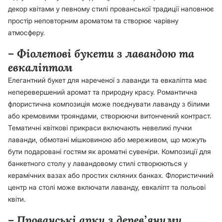
декор квітами у певному стилі прованської традиції наповнює
простір неповторним ароматом та створює чарівну
атмосферу.
– Фіолетові букети з лавандою та
евкаліптом
Елегантний букет для нареченої з лаванди та евкаліпта має
неперевершений аромат та природну красу. Романтична
флористична композиція може поєднувати лаванду з білими
або кремовими трояндами, створюючи витончений контраст.
Тематичні квіткові прикраси включають невеликі пучки
лаванди, обмотані мішковиною або мереживом, що можуть
бути подаровані гостям як ароматні сувеніри. Композиції для
банкетного столу у лавандовому стилі створюються у
керамічних вазах або простих скляних банках. Флористичний
центр на столі може включати лаванду, евкаліпт та польові
квіти.
– Прованські арки з дерев’яними