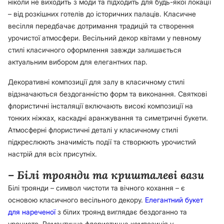
ніколи не виходить з моди та підходить для будь-якої локації
– від розкішних готелів до історичних палаців. Класичне
весілля передбачає дотримання традицій та створення
урочистої атмосфери. Весільний декор квітами у певному
стилі класичного оформлення завжди залишається
актуальним вибором для елегантних пар.
Декоративні композиції для залу в класичному стилі
відзначаються бездоганністю форм та виконання. Святкові
флористичні інсталяції включають високі композиції на
тонких ніжках, каскадні аранжування та симетричні букети.
Атмосферні флористичні деталі у класичному стилі
підкреслюють значимість події та створюють урочистий
настрій для всіх присутніх.
– Білі троянди та кришталеві вази
Білі троянди – символ чистоти та вічного кохання – є
основою класичного весільного декору.
Елегантний букет
для нареченої
з білих троянд виглядає бездоганно та
урочисто. Романтична флористична композиція у