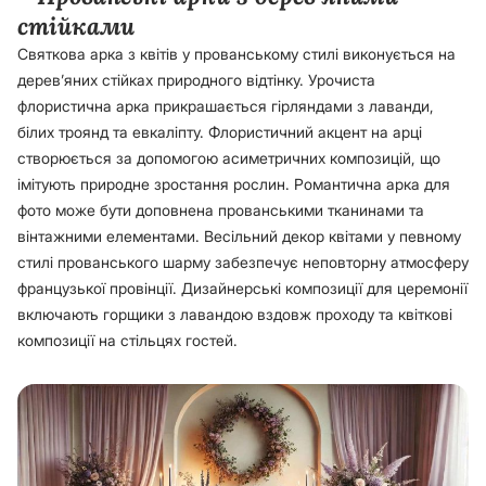
стійками
Святкова арка з квітів у прованському стилі виконується на
дерев’яних стійках природного відтінку. Урочиста
флористична арка прикрашається гірляндами з лаванди,
білих троянд та евкаліпту. Флористичний акцент на арці
створюється за допомогою асиметричних композицій, що
імітують природне зростання рослин. Романтична арка для
фото може бути доповнена прованськими тканинами та
вінтажними елементами. Весільний декор квітами у певному
стилі прованського шарму забезпечує неповторну атмосферу
французької провінції. Дизайнерські композиції для церемонії
включають горщики з лавандою вздовж проходу та квіткові
композиції на стільцях гостей.