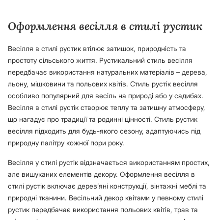
Оформлення весілля в стилі рустик
Весілля в стилі рустик втілює затишок, природність та
простоту сільського життя. Рустикальний стиль весілля
передбачає використання натуральних матеріалів – дерева,
льону, мішковини та польових квітів. Стиль рустік весілля
особливо популярний для весіль на природі або у садибах.
Весілля в стилі рустік створює теплу та затишну атмосферу,
що нагадує про традиції та родинні цінності. Стиль рустик
весілля підходить для будь-якого сезону, адаптуючись під
природну палітру кожної пори року.
Весілля у стилі рустік відзначається використанням простих,
але вишуканих елементів декору. Оформлення весілля в
стилі рустік включає дерев’яні конструкції, вінтажні меблі та
природні тканини. Весільний декор квітами у певному стилі
рустик передбачає використання польових квітів, трав та