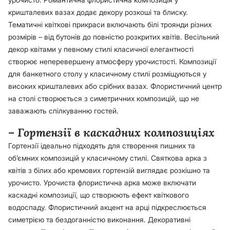
кришталевих вазах додає декору розкоші та блиску.
Тематичні квіткові прикраси включають білі троянди різних
розмірів – від бутонів до повністю розкритих квітів. Весільний
декор квітами у певному стилі класичної елегантності
створює неперевершену атмосферу урочистості. Композиції
для банкетного столу у класичному стилі розміщуються у
високих кришталевих або срібних вазах. Флористичний центр
на столі створюється з симетричних композицій, що не
заважають спілкуванню гостей.
– Гортензії в каскадних композиціях
Гортензії ідеально підходять для створення пишних та
об’ємних композицій у класичному стилі. Святкова арка з
квітів з білих або кремових гортензій виглядає розкішно та
урочисто. Урочиста флористична арка може включати
каскадні композиції, що створюють ефект квіткового
водоспаду. Флористичний акцент на арці підкреслюється
симетрією та бездоганністю виконання. Декоративні