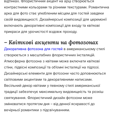
відтінках. Флористичний акцент на арці створюється
контрастними кольорами та різними текстурами. Романтична
арка для фото стає улюбленим місцем для гостей завдяки
своїй видовищності. Дизайнерські композиції для церемонії
включають декоративні композиції для входу та квіткові
прикраси для урочистості вздовж проходу.
– Квіткові акценти на фотозонах
Декоративна фотозона для гостей
в американському стилі
створюється з масштабних флористичних інсталяцій.
Атмосферна фотозона з квітами може включати квіткові
стіни, підвісні композиції та об’ємні інсталяції на підлозі.
Дизайнерські елементи для фотозони часто доповнюються
світловими акцентами та декоративними написами.
Весільний декор квітами у певному стилі американської
традиції забезпечує максимальну видовищність та розкіш
святкування. Флористичний дизайн фотозони може
змінюватися протягом дня – від денної яскравості до
вечірньої романтики з підсвічуванням.