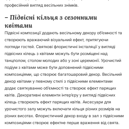
професійний вигляд весільних знімків.
– Підвісні кільця з сезонними
квітами
Підвісні композиції додають весільному декору об’ємності та
створюють вражаючий візуальний ефект, притягуючи
погляди гостей. Святкові флористичні інсталяції у вигляді
підвісних кілець з квітами можуть бути розміщені над
танцполом, столом молодих або у зоні церемонії. Урочистий
подіум з квітами може бути доповнений підвісними
композиціями, що створює багатошаровий декор. Весільний
декор квітами у певному стилі з підвісними елементами
додає святкуванню об’ємності та створює ефект парящих
квітів. Декоративні елементи інтер’єру у вигляді підвісних
кілець створюють ефект парящих квітів. Аксесуари для
урочистого залу можуть включати кільця різних розмірів на
різних висотах. Флористичний декор входу в зал з підвісними
композиціями створює ефектне перше враження від свята.