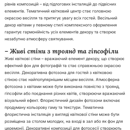
рівнів композицій – від підлогових інсталяцій до підвісних
елементів. Тематичний квітковий центр стає головною
окрасою весілля та притягує увагу всіх гостей. Весільний
декор квітами у певному стилі комплексного оформлення
гарантує гармонійність усіх елементів декору та створює
незабутню атмосферу святкування.
– Живі стіни з троянд та гіпсофіли
Живі квіткові стіни – вражаючий елемент декору, що створює
ефектний фон для фотографій та стає справжньою окрасою
весілля. Декоративна фотозона для гостей з квітковою
стіною стає найпопулярнішим місцем весілля. Атмосферна
фотозона з квітами може бути виконана повністю з троянд,
гіпсофіли або поєднання різних квітів, створюючи вражаючий
візуальний ефект. Флористичний дизайн фотозони включає
продуману кольорову гаму та текстури. Тематична
флористична інсталяція у вигляді квіткової стіни може бути
розміщена за столом молодих, на вході в зал або як фон для
церемонії. Декоративні композиції для фотосесії створюють