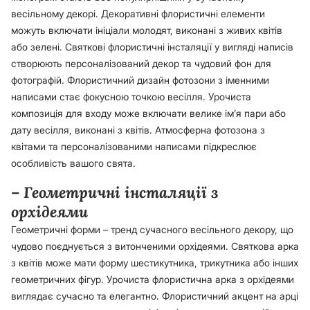
весільному декорі. Декоративні флористичні елементи
можуть включати ініціали молодят, виконані з живих квітів
або зелені. Святкові флористичні інсталяції у вигляді написів
створюють персоналізований декор та чудовий фон для
фотографій. Флористичний дизайн фотозони з іменними
написами стає фокусною точкою весілля. Урочиста
композиція для входу може включати велике ім’я пари або
дату весілля, виконані з квітів. Атмосферна фотозона з
квітами та персоналізованими написами підкреслює
особливість вашого свята.
– Геометричні інсталяції з
орхідеями
Геометричні форми – тренд сучасного весільного декору, що
чудово поєднується з витонченими орхідеями. Святкова арка
з квітів може мати форму шестикутника, трикутника або інших
геометричних фігур. Урочиста флористична арка з орхідеями
виглядає сучасно та елегантно. Флористичний акцент на арці