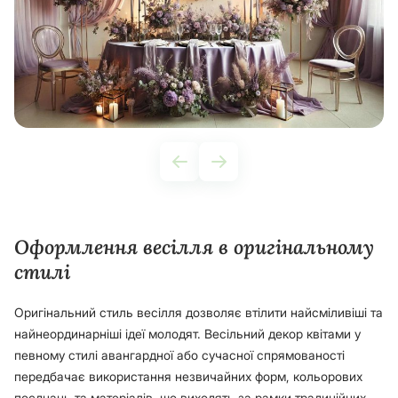
Оформлення весілля в оригінальному
стилі
Оригінальний стиль весілля дозволяє втілити найсміливіші та
найнеординарніші ідеї молодят. Весільний декор квітами у
певному стилі авангардної або сучасної спрямованості
передбачає використання незвичайних форм, кольорових
поєднань та матеріалів, що виходять за рамки традиційних