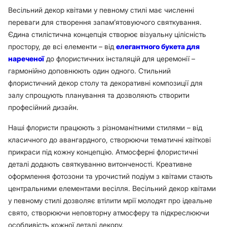
Весільний декор квітами у певному стилі має численні
переваги для створення запам’ятовуючого святкування.
Єдина стилістична концепція створює візуальну цілісність
простору, де всі елементи – від
елегантного букета для
нареченої
до флористичних інсталяцій для церемонії –
гармонійно доповнюють один одного. Стильний
флористичний декор столу та декоративні композиції для
залу спрощують планування та дозволяють створити
професійний дизайн.
Наші флористи працюють з різноманітними стилями – від
класичного до авангардного, створюючи тематичні квіткові
прикраси під кожну концепцію. Атмосферні флористичні
деталі додають святкуванню витонченості. Креативне
оформлення фотозони та урочистий подіум з квітами стають
центральними елементами весілля. Весільний декор квітами
у певному стилі дозволяє втілити мрії молодят про ідеальне
свято, створюючи неповторну атмосферу та підкреслюючи
особливість кожної деталі декору.