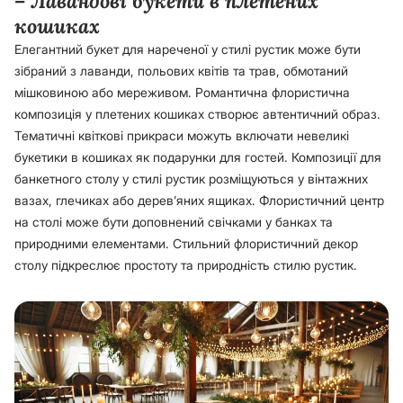
– Лавандові букети в плетених
кошиках
Елегантний букет для нареченої у стилі рустик може бути
зібраний з лаванди, польових квітів та трав, обмотаний
мішковиною або мереживом. Романтична флористична
композиція у плетених кошиках створює автентичний образ.
Тематичні квіткові прикраси можуть включати невеликі
букетики в кошиках як подарунки для гостей. Композиції для
банкетного столу у стилі рустик розміщуються у вінтажних
вазах, глечиках або дерев’яних ящиках. Флористичний центр
на столі може бути доповнений свічками у банках та
природними елементами. Стильний флористичний декор
столу підкреслює простоту та природність стилю рустик.