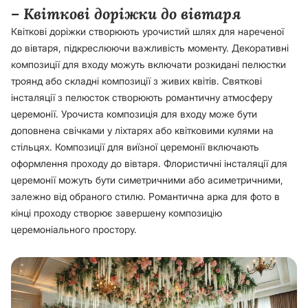
– Квіткові доріжки до вівтаря
Квіткові доріжки створюють урочистий шлях для нареченої
до вівтаря, підкреслюючи важливість моменту. Декоративні
композиції для входу можуть включати розкидані пелюстки
троянд або складні композиції з живих квітів. Святкові
інсталяції з пелюсток створюють романтичну атмосферу
церемонії. Урочиста композиція для входу може бути
доповнена свічками у ліхтарях або квітковими кулями на
стільцях. Композиції для виїзної церемонії включають
оформлення проходу до вівтаря. Флористичні інсталяції для
церемонії можуть бути симетричними або асиметричними,
залежно від обраного стилю. Романтична арка для фото в
кінці проходу створює завершену композицію
церемоніального простору.