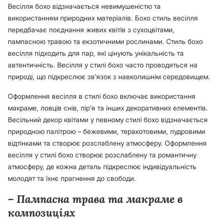
Весілля бохо відзначається невимушеністю та
використанням природних матеріалів. Бохо стиль весілля
передбачає поєднання живих квітів з сухоцвітами,
пампасною травою та екзотичними рослинами. Стиль бохо
весілля підходить для пар, які цінують унікальність та
автентичність. Весілля у стилі бохо часто проводяться на
природі, що підкреслює зв’язок з навколишнім середовищем.
Оформлення весілля в стилі бохо включає використання
макраме, ловців снів, пір’я та інших декоративних елементів.
Весільний декор квітами у певному стилі бохо відзначається
природною палітрою – бежевими, теракотовими, пудровими
відтінками та створює розслаблену атмосферу. Оформлення
весілля у стилі бохо створює розслаблену та романтичну
атмосферу, де кожна деталь підкреслює індивідуальність
молодят та їхнє прагнення до свободи.
– Пампасна трава та макраме в
композиціях