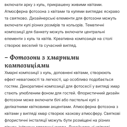
включати арку з куль, прикрашену живими квітами.
Атмосферна фотозона з квітами та кулями виглядає яскраво
та святково. Дизайнерські елементи для фотозони можуть
включати кулі різних розмірів та кольорів. Тематичні
композиції для банкету можуть включати центральні
елементи з куль та квітів. Креативна композиція на столі
створює веселий та сучасний вигляд.
– Фотозони з хмарними
композиціями
Хмарні композиції з куль, доповнені квітами, створюють
ефект невагомості та легкості, що особливо подобається
гостям. Декоративні композиції для фотосесії у вигляді хмар
стають улюбленим фоном для гостей. Флористичний дизайн
фотозони може включати білі або пастельні кулі з
делікатними квітковими акцентами. Атмосферна фотозона з
квітами у вигляді хмар створює казкову атмосферу. Святкові
флористичні інсталяції можуть бути розміщені на різних
рівнях, імітуючи справжні хмари. Дизайнерські квіткові