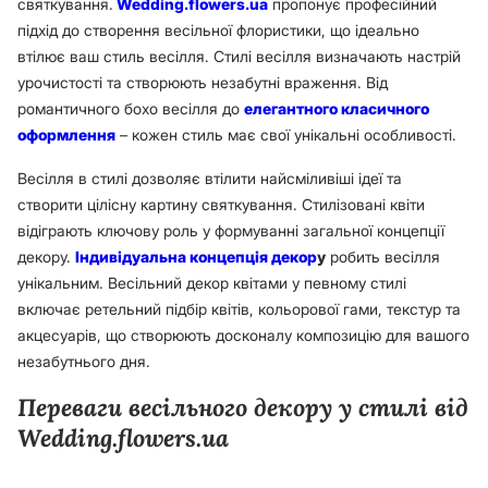
святкування.
Wedding.flowers.ua
пропонує професійний
підхід до створення весільної флористики, що ідеально
втілює ваш стиль весілля. Стилі весілля визначають настрій
урочистості та створюють незабутні враження. Від
романтичного бохо весілля до
елегантного класичного
оформлення
– кожен стиль має свої унікальні особливості.
Весілля в стилі дозволяє втілити найсміливіші ідеї та
створити цілісну картину святкування. Стилізовані квіти
відіграють ключову роль у формуванні загальної концепції
декору.
Індивідуальна концепція декор
у
робить весілля
унікальним. Весільний декор квітами у певному стилі
включає ретельний підбір квітів, кольорової гами, текстур та
акцесуарів, що створюють досконалу композицію для вашого
незабутнього дня.
Переваги весільного декору у стилі від
Wedding.flowers.ua