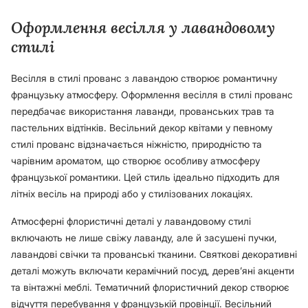
Оформлення весілля у лавандовому
стилі
Весілля в стилі прованс з лавандою створює романтичну
французьку атмосферу. Оформлення весілля в стилі прованс
передбачає використання лаванди, прованських трав та
пастельних відтінків. Весільний декор квітами у певному
стилі прованс відзначається ніжністю, природністю та
чарівним ароматом, що створює особливу атмосферу
французької романтики. Цей стиль ідеально підходить для
літніх весіль на природі або у стилізованих локаціях.
Атмосферні флористичні деталі у лавандовому стилі
включають не лише свіжу лаванду, але й засушені пучки,
лавандові свічки та прованські тканини. Святкові декоративні
деталі можуть включати керамічний посуд, дерев’яні акценти
та вінтажні меблі. Тематичний флористичний декор створює
відчуття перебування у французькій провінції. Весільний