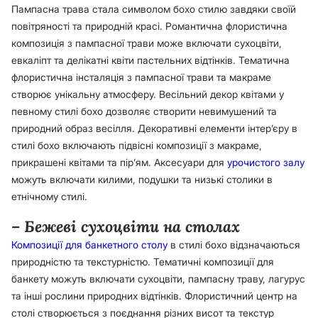
Пампасна трава стала символом бохо стилю завдяки своїй
повітряності та природній красі. Романтична флористична
композиція з пампасної трави може включати сухоцвіти,
евкаліпт та делікатні квіти пастельних відтінків. Тематична
флористична інсталяція з пампасної трави та макраме
створює унікальну атмосферу. Весільний декор квітами у
певному стилі бохо дозволяє створити невимушений та
природний образ весілля. Декоративні елементи інтер’єру в
стилі бохо включають підвісні композиції з макраме,
прикрашені квітами та пір’ям. Аксесуари для
урочистого залу
можуть включати килими, подушки та низькі столики в
етнічному стилі.
– Бежеві сухоцвіти на столах
Композиції для банкетного столу
в стилі бохо відзначаються
природністю та текстурністю. Тематичні композиції для
банкету можуть включати сухоцвіти, пампасну траву, лагурус
та інші рослини природних відтінків. Флористичний центр на
столі створюється з поєднання різних висот та текстур