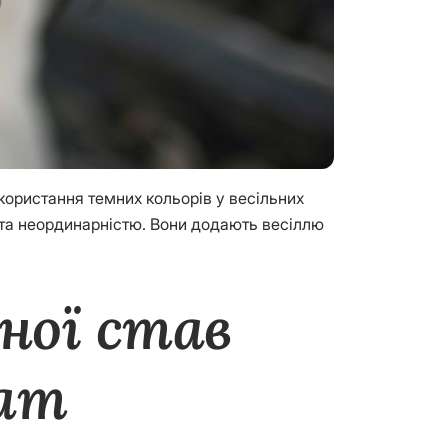
икористання темних кольорів у весільних
 та неординарністю. Вони додають весіллю
ної став
чат