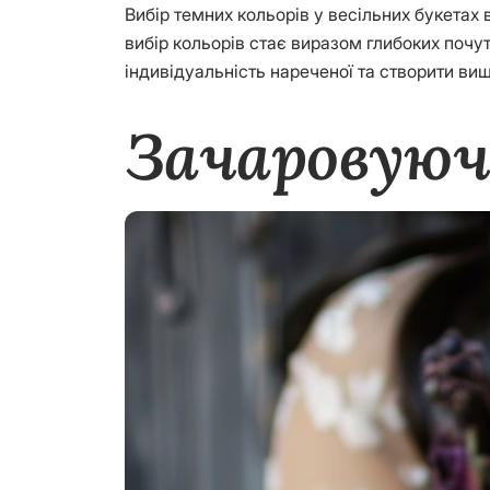
Вибір темних кольорів у весільних букетах 
вибір кольорів стає виразом глибоких почутт
індивідуальність нареченої та створити виш
Зачаровуюч