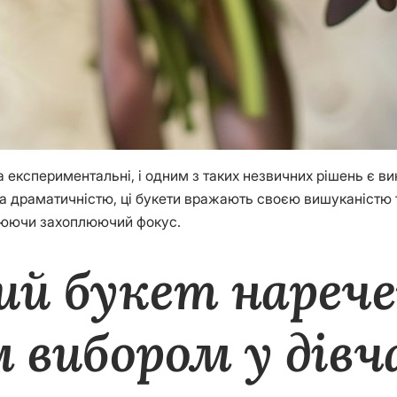
а експериментальні, і одним з таких незвичних рішень є в
 та драматичністю, ці букети вражають своєю вишуканістю
орюючи захоплюючий фокус.
й букет нарече
 вибором у дів