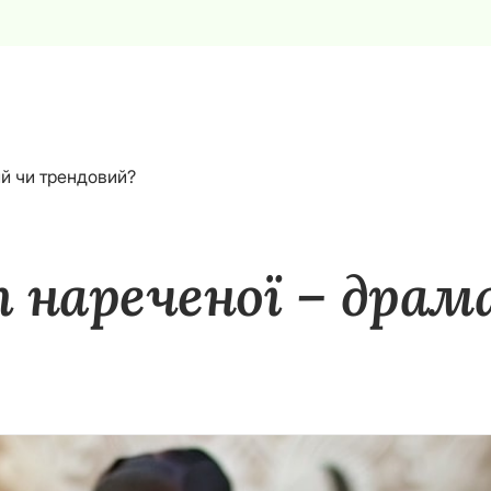
ий чи трендовий?
 нареченої – дра