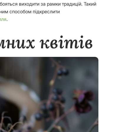
 бояться виходити за рамки традицій. Такий
мінним способом підкреслити
лля
.
них квітів