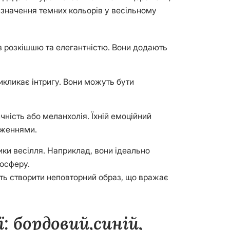
изначення темних кольорів у весільному
я з розкішшю та елегантністю. Вони додають
икликає інтригу. Вони можуть бути
ичність або меланхолія. Їхній емоційний
аженнями.
ки весілля. Наприклад, вони ідеально
мосферу.
ють створити неповторний образ, що вражає
 бордовий,синій,