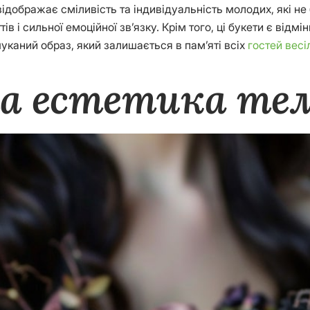
відображає сміливість та індивідуальність молодих, які не
ів і сильної емоційної зв’язку. Крім того, ці букети є від
уканий образ, який залишається в пам’яті всіх
гостей весі
а естетика тем