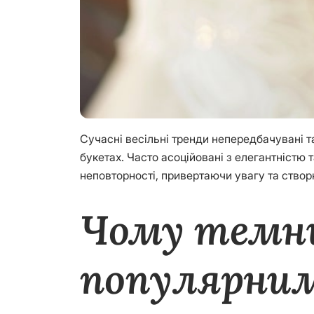
Сучасні весільні тренди непередбачувані т
букетах. Часто асоційовані з елегантністю
неповторності, привертаючи увагу та ств
Чому темни
популярним