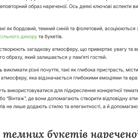
еповторний образ нареченої. Ось деякі ключові аспекти в
 такі як бордовий, темний синій та фіолетовий, асоціюютьс
сільного декору
та букетів.
и створюють загадкову атмосферу, що привертає увагу та в
о образу, який залишається у пам’яті гостей.
 викликати різні почуття, такі як глибока пристрасть, міст
у атмосферу, яка відзначається глибокими емоціями та вр
ть використовуватися для підкреслення конкретної темати
 або “Вінтаж”, де вони допомагають створити відповідну ат
тів не лише додають стилю та елегантності, а й допомага
 темних букетів нареченої: