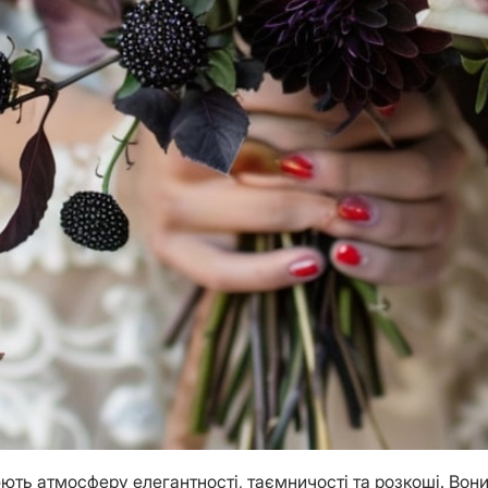
ють атмосферу елегантності, таємничості та розкоші. Вони