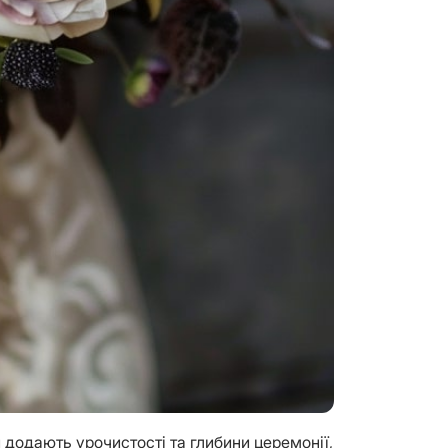
 додають урочистості та глибини церемонії,